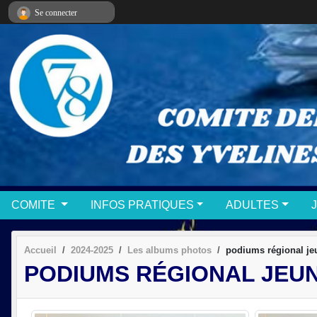
Panneau de gestion des cookies
Se connecter
COMITE
INFOS PRATIQUES
ADULTES
Accueil
2024-2025
Les albums photos
podiums régional je
PODIUMS RÉGIONAL JEUN